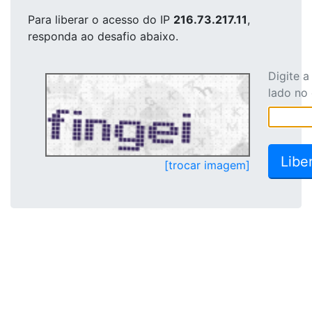
Para liberar o acesso
do IP
216.73.217.11
,
responda ao desafio abaixo.
Digite 
lado no
[trocar imagem]