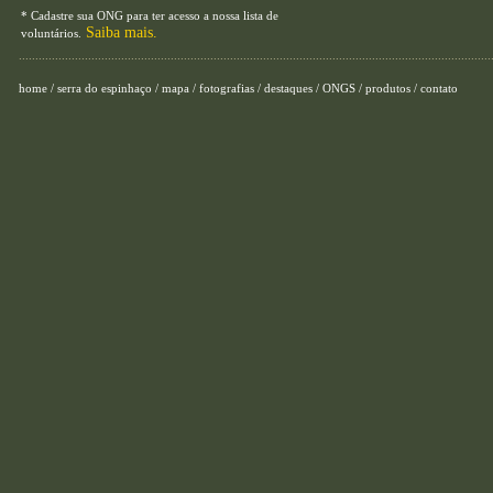
* Cadastre sua ONG para ter acesso a nossa lista de
Saiba mais.
voluntários.
...............................................................................................................................................
home
/
serra do espinhaço
/
mapa
/
fotografias
/
destaques
/
ONGS
/
produtos
/
contato