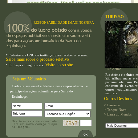
RESPONSABILIDADE IMAGINOSFERA
* Cadastre sua ONG ou instituição para receber o recurso.
Saiba mais sobre o processo seletivo
Visite nosso site
* Conheça a Imaginosfera.
Rio Acima
Rio Acima é o único mu
São trilhas, matas e 
Seja um Voluntário
proximidade com Bel
constante de aventure
Cadastre seu email e telefone nos campos abaixo e
outros equipamento
participe das ações voluntárias pela Serra do
natureza.
Espinhaço.
Outros Destinos
>
Lassance
>
Tanque Novo
>
Barra do Mendes
Digite os caracteres ao lado.
Para um novo código clique
na imagem.