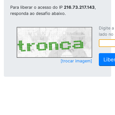
Para liberar o acesso
do IP
216.73.217.143
,
responda ao desafio abaixo.
Digite 
lado no
[trocar imagem]