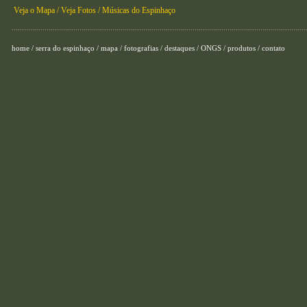
Veja o Mapa /
Veja Fotos /
Músicas do Espinhaço
...............................................................................................................................................
home
/
serra do espinhaço
/
mapa
/
fotografias
/
destaques
/
ONGS
/
produtos
/
contato