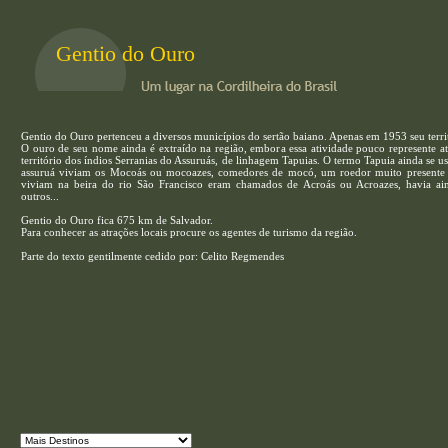
Gentio do Ouro
Gentio do Ouro pertenceu a diversos municípios do sertão baiano. Apenas em 1953 seu terr
O ouro de seu nome ainda é extraído na região, embora essa atividade pouco represente at
território dos índios Serranias do Assuruás, de linhagem Tapuias. O termo Tapuia ainda se u
assuruá viviam os Mocoás ou mocoazes, comedores de mocó, um roedor muito presente n
viviam na beira do rio São Francisco eram chamados de Acroás ou Acroazes, havia aind
outros...
Gentio do Ouro fica 675 km de Salvador.
Para conhecer as atrações locais procure os agentes de turismo da região.
Parte do texto gentilmente cedido por: Celito Regmendes