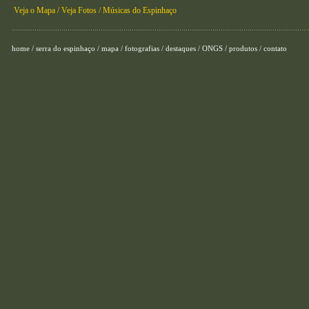
Veja o Mapa /
Veja Fotos /
Músicas do Espinhaço
...............................................................................................................................................
home
/
serra do espinhaço
/
mapa
/
fotografias
/
destaques
/
ONGS
/
produtos
/
contato