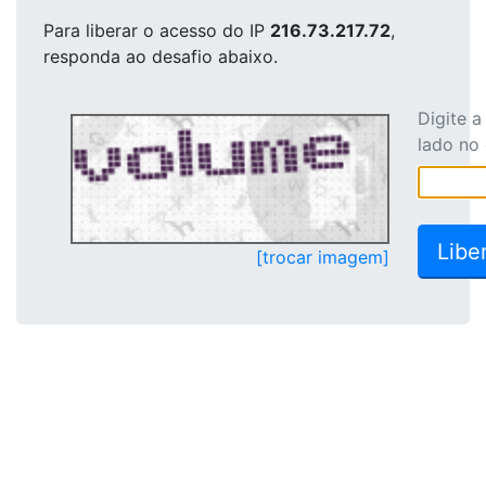
Para liberar o acesso
do IP
216.73.217.72
,
responda ao desafio abaixo.
Digite 
lado no
[trocar imagem]