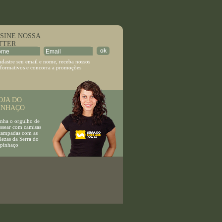
E NOSSA
TTER
adastre seu email e nome, receba nossos
nformativos e concorra a promoções
JA DO
INHAÇO
a o orgulho de
ear com camisas
mpadas com as
as da Serra do
inhaço