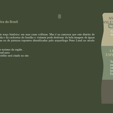
ASSIN
NEWSLE
C
 traço histórico em suas casas colônias. Mas é na natureza que este distrito de
i
ada e da cachoeira do fundão o visitante pode desfrutar da bela imagem de águas
ou de pinturas rupestres identificadas pelo arqueólogo Peter Lund no século
e turismo da região.
LO
ail para
ESP
dito será citado no site.
Tenh
pass
esta
belez
Esp