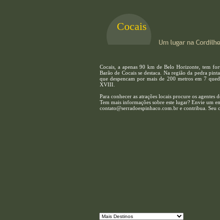
Cocais
Cocais, a apenas 90 km de Belo Horizonte, tem forte
Barão de Cocais se destaca. Na região da pedra pint
que despencam por mais de 200 metros em 7 quedas 
XVIII.
Para conhecer as atrações locais procure os agentes d
Tem mais informações sobre este lugar? Envie um em
contato@serradoespinhaco.com.br e contribua. Seu cré