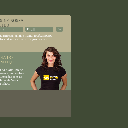
E NOSSA
TTER
adastre seu email e nome, receba nossos
nformativos e concorra a promoções
JA DO
INHAÇO
a o orgulho de
ear com camisas
mpadas com as
as da Serra do
inhaço