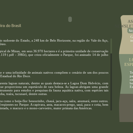
ASSIN
NEWSLE
C
ão sudoeste do Estado, a 248 km de Belo Horizonte, na região do Vale do Aço,
i
óteo.
opical de Minas, em seus 36.970 hectares e é a primeira unidade de conservação
.119 (.pdf - 39Kb), que criou oficialmente o Parque, foi assinado 14 de julho
LO
ESP
rte e uma infinidade de animais nativos compõem o cenário de um dos poucos
Tenh
e Estadual do Rio Doce.
pass
esta
renta lagoas naturais, dentre as quais destaca-se a Lagoa Dom Helvécio, com
belez
ue proporciona um espetáculo de rara beleza. As lagoas abrigam uma grande
Esp
trumento para estudos e pesquisas da fauna aquática nativa, com espécies tais
a, traíra, tucunaré, dentre outras.
a como o beija-flor besourinho, chauá, jacu-açu, saíra, anumará, entre outros.
reqüentes no Parque. A capivara, anta, macacos-prego, sauá, paca e cotia, bem
intada, o macuco e o mono-carvoeiro, maior primata das Américas.
forma sustentável, o parque possui um herbário, que possibilita a identificação
 características morfológicas, constituindo a base de pesquisas taxonômicas.