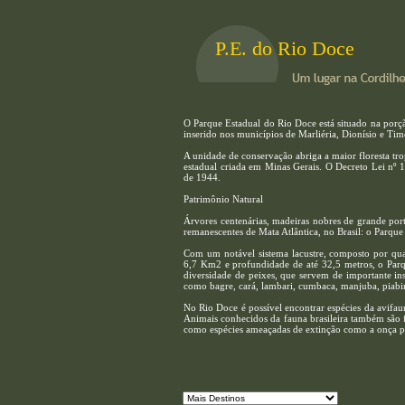
P.E. do Rio Doce
O Parque Estadual do Rio Doce está situado na porç
inserido nos municípios de Marliéria, Dionísio e Tim
A unidade de conservação abriga a maior floresta tr
estadual criada em Minas Gerais. O Decreto Lei nº 1
de 1944.
Patrimônio Natural
Árvores centenárias, madeiras nobres de grande po
remanescentes de Mata Atlântica, no Brasil: o Parqu
Com um notável sistema lacustre, composto por qua
6,7 Km2 e profundidade de até 32,5 metros, o Parq
diversidade de peixes, que servem de importante ins
como bagre, cará, lambari, cumbaca, manjuba, piabinh
No Rio Doce é possível encontrar espécies da avifaun
Animais conhecidos da fauna brasileira também são f
como espécies ameaçadas de extinção como a onça p
Com o objetivo de aproveitar a riqueza da flora, de 
de espécies principalmente através da análise de suas
História pra contar