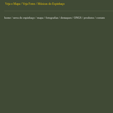
Veja o Mapa /
Veja Fotos /
Músicas do Espinhaço
...............................................................................................................................................
home
/
serra do espinhaço
/
mapa
/
fotografias
/
destaques
/
ONGS
/
produtos
/
contato