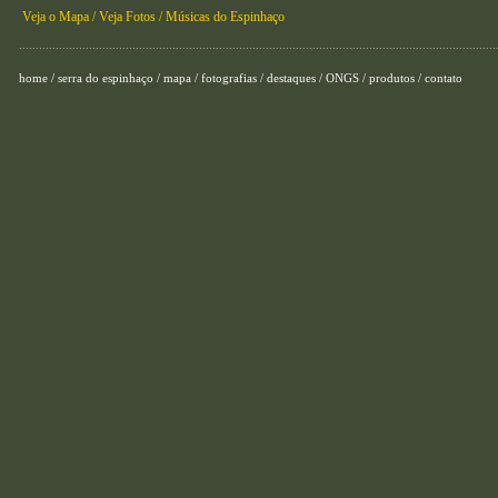
Veja o Mapa /
Veja Fotos /
Músicas do Espinhaço
...............................................................................................................................................
home
/
serra do espinhaço
/
mapa
/
fotografias
/
destaques
/
ONGS
/
produtos
/
contato